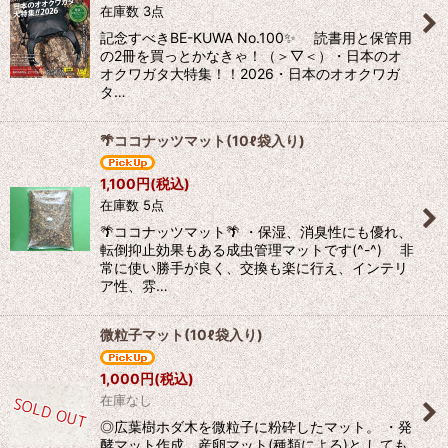
在庫数 3点
並び順
:
記念すべきBE-KUWA No.100✨ 読書用と保管用
の2冊を買っとかなきゃ！（＞▽＜）・日本のオ
絞り込む
オクワガタ大特集！！2026・日本のオオクワガ
タ…
🌴ココナッツマット(10ℓ袋入り)
1,100
円
(税込)
在庫数 5点
🌴ココナッツマット🌴 ・保湿、消臭性にも優れ、
転倒抑止効果もある成虫管理マットです(^-^) 非
常に使い勝手が良く、交換も楽に行え、インテリ
ア性、雰…
微粒子マット(10ℓ袋入り)
1,000
円
(税込)
在庫なし
◎広葉樹ホダ木を微粒子に粉砕したマット。 ・発
酵マット作成、産卵マット(種類による)と しても