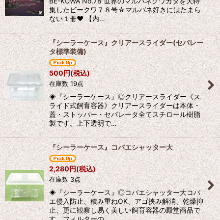
BE-KUWA No.78 世界のマルバネクワガタを大特
集したビークワ７８号☆マルバネ好きにはたまら
ない１冊♥ 【内…
『シーラーケース』クリアースライダー(セパレー
タ標準装備)
500
円
(税込)
在庫数 19点
◈『シーラーケース』◎クリアースライダー《ス
ライド式飼育容器》クリアースライダーは本体・
蓋・ストッパー・セパレータ全てスチロール樹脂
製です。上下透明で…
『シーラーケース』コバエシャッター大
2,280
円
(税込)
在庫数 3点
◈『シーラーケース』◎コバエシャッター大コバ
エ侵入防止、積み重ねOK、アゴ挟み解消、乾燥抑
止、更に観察し易く美しい飼育容器の殿堂商品で
す。フィルターの…