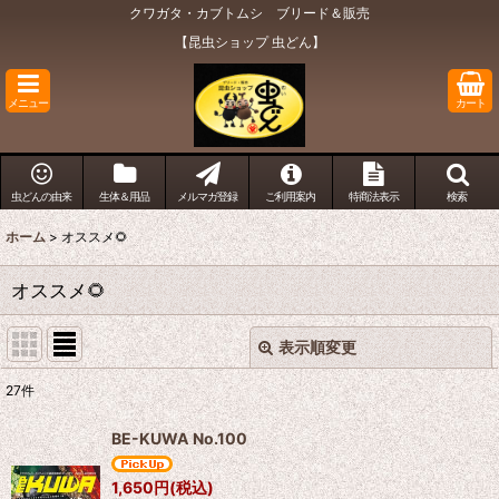
クワガタ・カブトムシ ブリード＆販売
【昆虫ショップ 虫どん】
メニュー
カート
虫どんの由来
生体＆用品
メルマガ登録
ご利用案内
特商法表示
検索
ホーム
>
オススメ🌻
オススメ🌻
表示順変更
閉じる
27
件
表示数
:
BE-KUWA No.100
在庫あり
1,650
円
(税込)