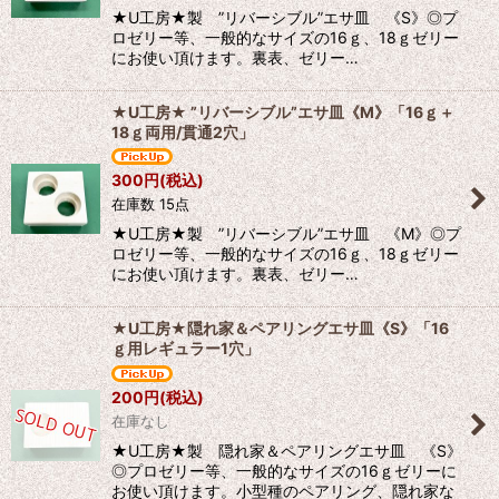
★U工房★製 ”リバーシブル”エサ皿 《S》◎プ
ロゼリー等、一般的なサイズの16ｇ、18ｇゼリー
にお使い頂けます。裏表、ゼリー…
★U工房★ ”リバーシブル”エサ皿《M》「16ｇ＋
18ｇ両用/貫通2穴」
300
円
(税込)
在庫数 15点
★U工房★製 ”リバーシブル”エサ皿 《M》◎プ
ロゼリー等、一般的なサイズの16ｇ、18ｇゼリー
にお使い頂けます。裏表、ゼリー…
★U工房★隠れ家＆ペアリングエサ皿《S》「16
ｇ用レギュラー1穴」
200
円
(税込)
在庫なし
★U工房★製 隠れ家＆ペアリングエサ皿 《S》
◎プロゼリー等、一般的なサイズの16ｇゼリーに
お使い頂けます。小型種のペアリング、隠れ家な