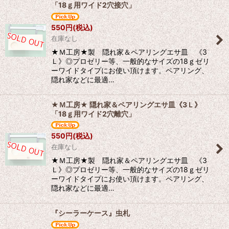
「18ｇ用ワイド2穴接穴」
550
円
(税込)
在庫なし
★Ｍ工房★製 隠れ家＆ペアリングエサ皿 《3
Ｌ》◎プロゼリー等、一般的なサイズの18ｇゼリ
ーワイドタイプにお使い頂けます。ペアリング、
隠れ家などに最適…
★Ｍ工房★ 隠れ家＆ペアリングエサ皿《3Ｌ》
「18ｇ用ワイド2穴離穴」
550
円
(税込)
在庫なし
★Ｍ工房★製 隠れ家＆ペアリングエサ皿 《3
Ｌ》◎プロゼリー等、一般的なサイズの18ｇゼリ
ーワイドタイプにお使い頂けます。ペアリング、
隠れ家などに最適…
『シーラーケース』虫札