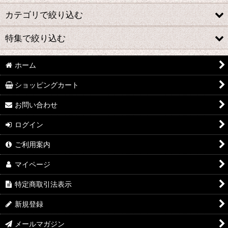
カテゴリで絞り込む
特集で絞り込む
クワガタ、カブトムシ
国産クワガタ
ホーム
hy
ショッピングカート
外国産クワガタ
なみぞう
お問い合わせ
国産カブトムシ
採集個体
ログイン
外国産カブトムシ
KBファーム
ご利用案内
カナブン・ハナムグリ
フジコン
マイページ
奇蟲系
植田 K
特定商取引法表示
用品
FE
新規登録
グッズ
田畑 Y
メールマガジン