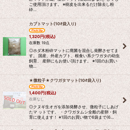
ご使用頂けます。 ※樹皮を出来るだけ除去し粉
砕…
カブトマット(10ℓ袋入り)
1,320
円
(税込)
在庫数 19点
◎ホダ木粉砕マットに廃菌を混合し発酵させてま
す。 国産、外産カブト、根食い系クワガタの幼虫
飼育、 産卵にもお使い頂けます。 ※1回のお買い
物…
★微粒子★クワガタマット(10ℓ袋入り)
1,400
円
(税込)
在庫なし
◎クヌギ生オガを添加発酵させ、微粒子にしあげ
たマ ットです。 ・クワガタムシ全般の産卵・飼
育に使えます！ ※1回のお買い物で6袋まで(6…