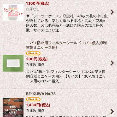
1,100
円
(税込)
在庫なし
◈『シーラーケース』◎虫札・48枚の札の中に虫
が隠れている！楽しく遊べる本格・高級・花札※
購入数、又は他商品と一緒にご購入の場合梱包
数・サイズにより送…
コバエ防止用フィルターシール《コバエ侵入抑制
容器ミニケース用》
200
円
(税込)
在庫数 15点
コバエ”防止”用フィルターシール《コバエ侵入抑
制容器ミニケース用》 【サイズ】130×79ミニケ
ース用のコバエ侵入…
BE-KUWA No.78
1,430
円
(税込)
在庫数 16点