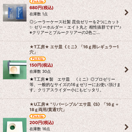
680
円
(税込)
在庫数 1点
◎シーラーケース社製 昆虫ゼリーを2つにカット
✨ ゼリーホルダー・エイト丸と 相性抜群です(^^♪
※クリアーとブルークリアーの2色ご…
★T工房★ エサ皿《ミニ》「16ｇ用レギュラー1
穴」
150
円
(税込)
在庫数 30点
★T工房★製 エサ皿 《ミニ》◎プロゼリー
等、一般的なサイズの16ｇゼリーにお使い頂けま
す。クリアスライダー小にもピッタリ。
★U工房★ ”リバーシブル”エサ皿《S》「16ｇ＋
18ｇ両用/貫通1穴」
200
円
(税込)
在庫数 16点