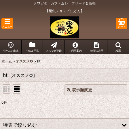
クワガタ・カブトムシ ブリード＆販売
【昆虫ショップ 虫どん】
メニュー
カート
虫どんの由来
生体＆用品
メルマガ登録
ご利用案内
特商法表示
検索
ホーム
>
オススメ🌻
>
ht
ht
[
オススメ🌻
]
表示順変更
閉じる
0
件
表示数
:
在庫あり
特集で絞り込む