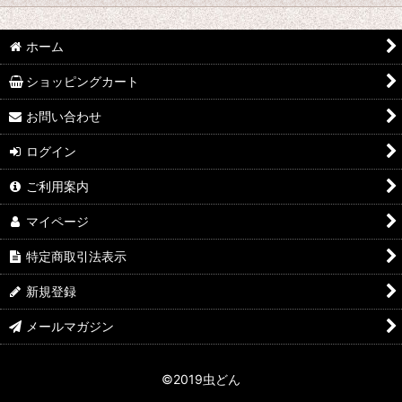
並び順
:
hy
ホーム
絞り込む
なみぞう
ショッピングカート
採集個体
お問い合わせ
ログイン
KBファーム
ご利用案内
フジコン
マイページ
植田 K
特定商取引法表示
FE
新規登録
田畑 Y
メールマガジン
中村 T
©2019虫どん
シーラーケース