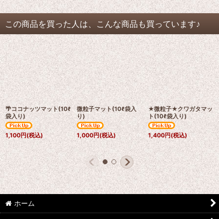
この商品を買った人は、こんな商品も買っています♪
🌴ココナッツマット(10ℓ
微粒子マット(10ℓ袋入
★微粒子★クワガタマッ
袋入り)
り)
ト(10ℓ袋入り)
1,100
円
(税込)
1,000
円
(税込)
1,400
円
(税込)
ホーム