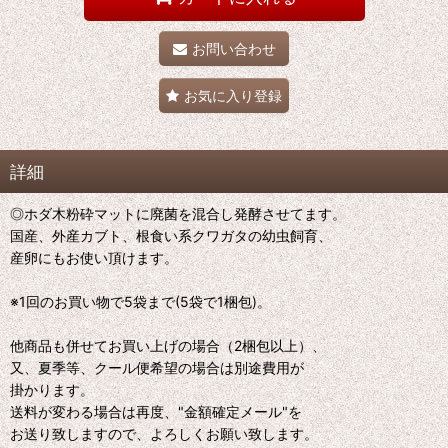
お問い合わせ
お気に入り登録
詳細
◎ホダ木粉砕マットに廃菌を混合し発酵させてます。
国産、外産カブト、根食い系クワガタの幼虫飼育、
産卵にもお使い頂けます。
※1回のお買い物で5袋まで(5袋で1梱包)。
他商品も併せてお買い上げの場合（2梱包以上）、
又、夏季等、クール便希望の場合は別途費用が
掛かります。
送料が変わる場合は再度、"金額確定メール"を
お送り致しますので、よろしくお願い致します。