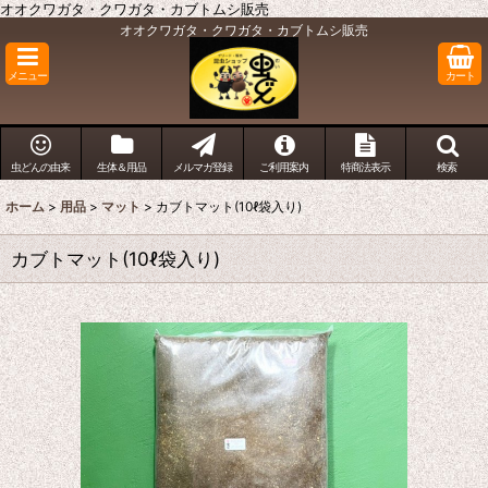
オオクワガタ・クワガタ・カブトムシ販売
オオクワガタ・クワガタ・カブトムシ販売
メニュー
カート
虫どんの由来
生体＆用品
メルマガ登録
ご利用案内
特商法表示
検索
ホーム
>
用品
>
マット
>
カブトマット(10ℓ袋入り)
カブトマット(10ℓ袋入り)