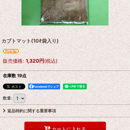
カブトマット(10ℓ袋入り)
販売価格
:
1,320
円
(税込)
在庫数 19点
Facebookでシェア
数量
:
返品特約に関する重要事項
カートに入れる