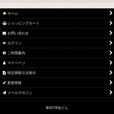
並び順
:
hy
ホーム
絞り込む
なみぞう
ショッピングカート
採集個体
お問い合わせ
ログイン
KBファーム
ご利用案内
フジコン
マイページ
植田 K
特定商取引法表示
FE
新規登録
田畑 Y
メールマガジン
中村 T
©2019虫どん
シーラーケース