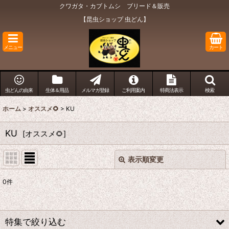
クワガタ・カブトムシ ブリード＆販売
【昆虫ショップ 虫どん】
メニュー
カート
虫どんの由来
生体＆用品
メルマガ登録
ご利用案内
特商法表示
検索
ホーム
>
オススメ🌻
>
KU
KU
[
オススメ🌻
]
表示順変更
閉じる
0
件
表示数
:
在庫あり
特集で絞り込む