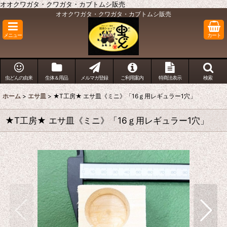
オオクワガタ・クワガタ・カブトムシ販売
オオクワガタ・クワガタ・カブトムシ販売
メニュー
カート
虫どんの由来
生体＆用品
メルマガ登録
ご利用案内
特商法表示
検索
ホーム
>
エサ皿
>
★T工房★ エサ皿《ミニ》「16ｇ用レギュラー1穴」
★T工房★ エサ皿《ミニ》「16ｇ用レギュラー1穴」