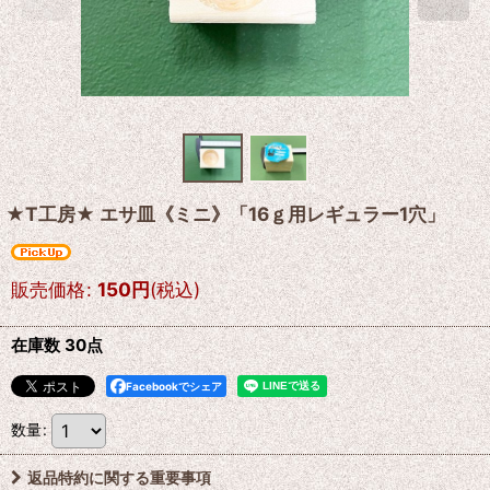
★T工房★ エサ皿《ミニ》「16ｇ用レギュラー1穴」
販売価格
:
150
円
(税込)
在庫数 30点
Facebookでシェア
数量
:
返品特約に関する重要事項