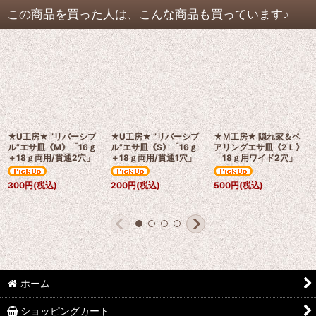
この商品を買った人は、こんな商品も買っています♪
★U工房★ ”リバーシブ
★U工房★ ”リバーシブ
★Ｍ工房★ 隠れ家＆ペ
ル”エサ皿《M》「16ｇ
ル”エサ皿《S》「16ｇ
アリングエサ皿《2Ｌ》
＋18ｇ両用/貫通2穴」
＋18ｇ両用/貫通1穴」
「18ｇ用ワイド2穴」
300
円
(税込)
200
円
(税込)
500
円
(税込)
ホーム
ショッピングカート