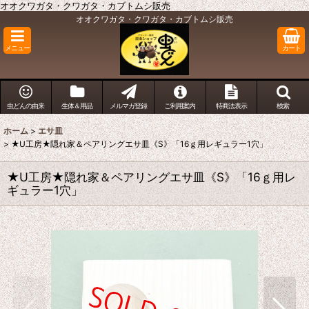
オオクワガタ・クワガタ・カブトムシ販売
オオクワガタ・クワガタ・カブトムシ販売
メニュー
カート
虫どんの由来
生体＆用品
メルマガ登録
ご利用案内
特商法表示
検索
ホーム
>
エサ皿
>
★U工房★隠れ家＆ペアリングエサ皿《S》「16ｇ用レギュラー1穴」
★U工房★隠れ家＆ペアリングエサ皿《S》「16ｇ用レ
ギュラー1穴」