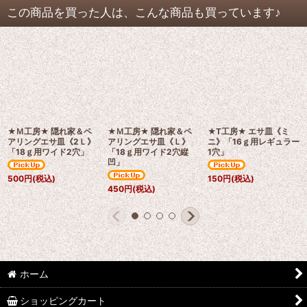
この商品を買った人は、こんな商品も買っています♪
★Ｍ工房★ 隠れ家＆ペ
★Ｍ工房★ 隠れ家＆ペ
★T工房★ エサ皿《ミ
アリングエサ皿《2Ｌ》
アリングエサ皿《Ｌ》
ニ》「16ｇ用レギュラー
「18ｇ用ワイド2穴」
「18ｇ用ワイド2穴縦
1穴」
凹」
500
円
(税込)
150
円
(税込)
450
円
(税込)
ホーム
ショッピングカート