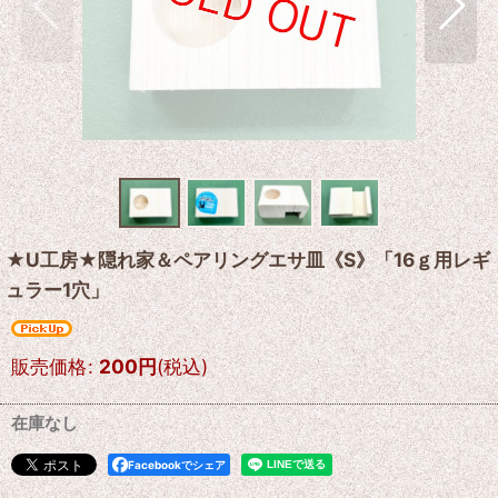
★U工房★隠れ家＆ペアリングエサ皿《S》「16ｇ用レギ
ュラー1穴」
販売価格
:
200
円
(税込)
在庫なし
Facebookでシェア