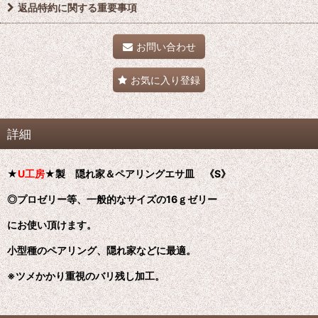
返品特約に関する重要事項
お問い合わせ
お気に入り登録
詳細
★
U
工房
★製 隠れ家＆ペアリングエサ皿 《S》
◎プロゼリー等、一般的なサイズの16ｇゼリー
にお使い頂けます。
小型種のペアリング、隠れ家などに最適。
※ツメかかり重視のバリ残し加工。