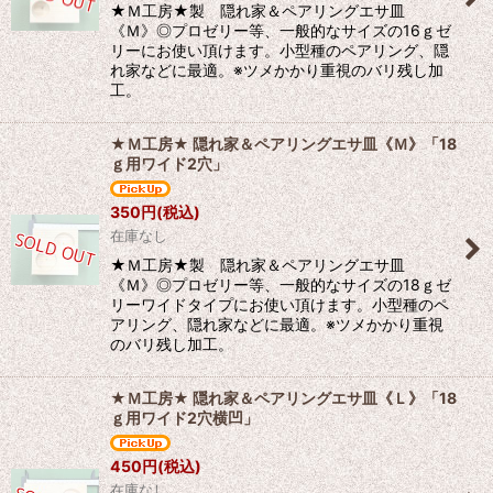
★Ｍ工房★製 隠れ家＆ペアリングエサ皿
《Ｍ》◎プロゼリー等、一般的なサイズの16ｇゼ
リーにお使い頂けます。小型種のペアリング、隠
れ家などに最適。※ツメかかり重視のバリ残し加
工。
★Ｍ工房★ 隠れ家＆ペアリングエサ皿《Ｍ》「18
ｇ用ワイド2穴」
350
円
(税込)
在庫なし
★Ｍ工房★製 隠れ家＆ペアリングエサ皿
《Ｍ》◎プロゼリー等、一般的なサイズの18ｇゼ
リーワイドタイプにお使い頂けます。小型種のペ
アリング、隠れ家などに最適。※ツメかかり重視
のバリ残し加工。
★Ｍ工房★ 隠れ家＆ペアリングエサ皿《Ｌ》「18
ｇ用ワイド2穴横凹」
450
円
(税込)
在庫なし