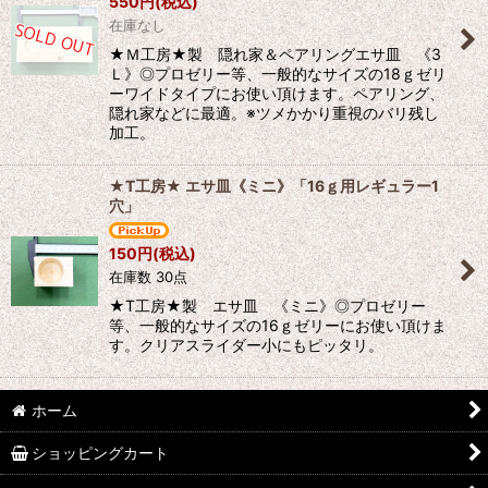
550
円
(税込)
在庫なし
★Ｍ工房★製 隠れ家＆ペアリングエサ皿 《3
Ｌ》◎プロゼリー等、一般的なサイズの18ｇゼリ
ーワイドタイプにお使い頂けます。ペアリング、
隠れ家などに最適。※ツメかかり重視のバリ残し
加工。
★T工房★ エサ皿《ミニ》「16ｇ用レギュラー1
穴」
150
円
(税込)
在庫数 30点
★T工房★製 エサ皿 《ミニ》◎プロゼリー
等、一般的なサイズの16ｇゼリーにお使い頂けま
す。クリアスライダー小にもピッタリ。
ホーム
ショッピングカート