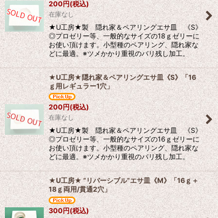
200
円
(税込)
並び順
:
在庫なし
★U工房★製 隠れ家＆ペアリングエサ皿 《S》
絞り込む
◎プロゼリー等、一般的なサイズの18ｇゼリーに
お使い頂けます。小型種のペアリング、隠れ家な
どに最適。※ツメかかり重視のバリ残し加工。
★U工房★隠れ家＆ペアリングエサ皿《S》「16
ｇ用レギュラー1穴」
200
円
(税込)
在庫なし
★U工房★製 隠れ家＆ペアリングエサ皿 《S》
◎プロゼリー等、一般的なサイズの16ｇゼリーに
お使い頂けます。小型種のペアリング、隠れ家な
どに最適。※ツメかかり重視のバリ残し加工。
★U工房★ ”リバーシブル”エサ皿《M》「16ｇ＋
18ｇ両用/貫通2穴」
300
円
(税込)