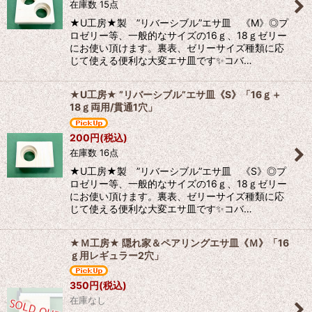
在庫数 15点
★U工房★製 ”リバーシブル”エサ皿 《M》◎プ
ロゼリー等、一般的なサイズの16ｇ、18ｇゼリー
にお使い頂けます。裏表、ゼリーサイズ種類に応
じて使える便利な大変エサ皿です✨コバ…
★U工房★ ”リバーシブル”エサ皿《S》「16ｇ＋
18ｇ両用/貫通1穴」
200
円
(税込)
在庫数 16点
★U工房★製 ”リバーシブル”エサ皿 《S》◎プ
ロゼリー等、一般的なサイズの16ｇ、18ｇゼリー
にお使い頂けます。裏表、ゼリーサイズ種類に応
じて使える便利な大変エサ皿です✨コバ…
★Ｍ工房★ 隠れ家＆ペアリングエサ皿《Ｍ》「16
ｇ用レギュラー2穴」
350
円
(税込)
在庫なし