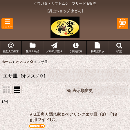
クワガタ・カブトムシ ブリード＆販売
【昆虫ショップ 虫どん】
メニュー
カート
虫どんの由来
生体＆用品
メルマガ登録
ご利用案内
特商法表示
検索
ホーム
>
オススメ🌻
>
エサ皿
エサ皿
[
オススメ🌻
]
表示順変更
閉じる
12
件
表示数
:
★U工房★隠れ家＆ペアリングエサ皿《S》「18
ｇ用ワイド1穴」
在庫あり