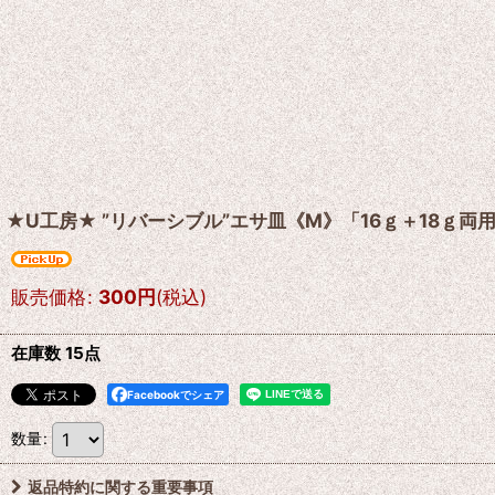
★U工房★ ”リバーシブル”エサ皿《M》「16ｇ＋18ｇ両用
販売価格
:
300
円
(税込)
在庫数 15点
Facebookでシェア
数量
:
返品特約に関する重要事項