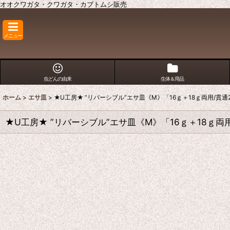
オオクワガタ・クワガタ・カブトムシ販売
メニュー
虫どんの由来
生体＆用品
ホーム
>
エサ皿
>
★U工房★ ”リバーシブル”エサ皿《M》「16ｇ＋18ｇ両用/貫通
★U工房★ ”リバーシブル”エサ皿《M》「16ｇ＋18ｇ両