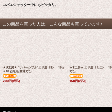
コバエシャッター中にもピッタリ。
この商品を買った人は、こんな商品も買っています♪
★U工房★ ”リバーシブル”エサ皿《S》「16ｇ
★T工房★ エサ皿《ミニ》「1
＋18ｇ両用/貫通1穴」
1穴」
200
円
(税込)
150
円
(税込)
ホーム