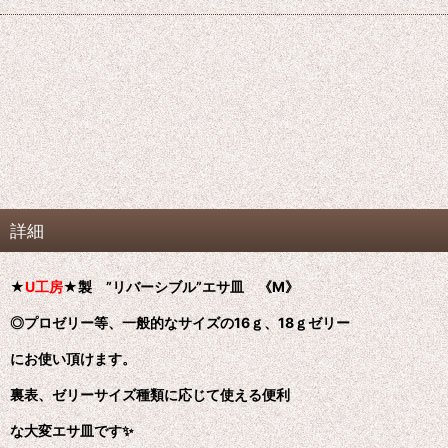
詳細
★
U
工房
★製 ”リバーシブル”エサ皿 《M》
◎プロゼリー等、一般的なサイズの16ｇ、18ｇゼリー
にお使い頂けます。
裏表、ゼリーサイズ種類に応じて使える便利
な大変エサ皿です✨