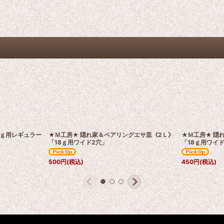
6ｇ用レギュラー
★Ｍ工房★ 隠れ家＆ペアリングエサ皿《2Ｌ》
★Ｍ工房★ 隠
「18ｇ用ワイド2穴」
「18ｇ用ワイ
500
円
(税込)
450
円
(税込)