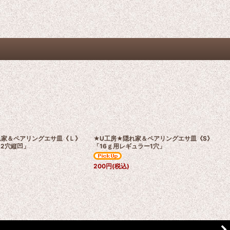
れ家＆ペアリングエサ皿《Ｌ》
★U工房★隠れ家＆ペアリングエサ皿《S》
ド2穴縦凹」
「16ｇ用レギュラー1穴」
200
円
(税込)