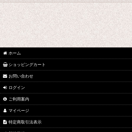
並び順
:
hy
なみぞう
採集個体
KBファーム
ホーム
フジコン
ショッピングカート
植田 K
お問い合わせ
ログイン
FE
ご利用案内
田畑 Y
マイページ
中村 T
特定商取引法表示
シーラーケース