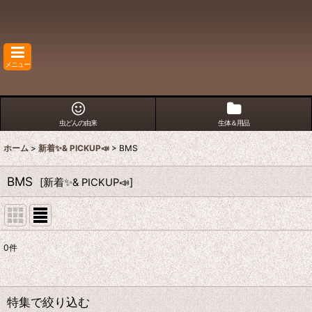
メニュー
虫どんの由来
生体＆用品
ホーム
>
新着✨& PICKUP📣
>
BMS
BMS
[
新着✨& PICKUP📣
]
0
件
表示数
:
在庫あり
特集で絞り込む