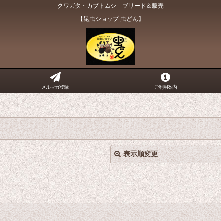
クワガタ・カブトムシ ブリード＆販売
【昆虫ショップ 虫どん】
メルマガ登録
ご利用案内
表示順変更