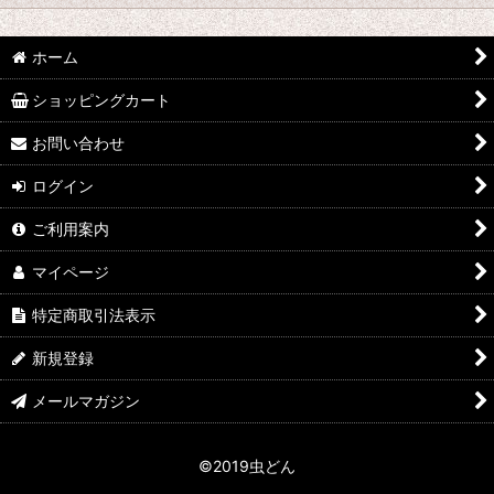
並び順
:
hy
ホーム
絞り込む
なみぞう
ショッピングカート
採集個体
お問い合わせ
ログイン
KBファーム
ご利用案内
フジコン
マイページ
植田 K
特定商取引法表示
FE
新規登録
田畑 Y
メールマガジン
中村 T
©2019虫どん
シーラーケース