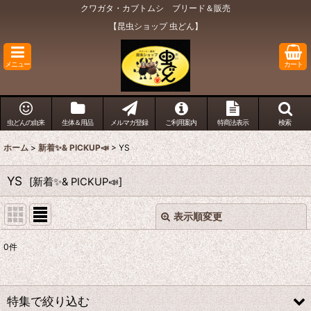
クワガタ・カブトムシ ブリード＆販売
【昆虫ショップ 虫どん】
メニュー
カート
虫どんの由来
生体＆用品
メルマガ登録
ご利用案内
特商法表示
検索
ホーム
>
新着✨& PICKUP📣
>
YS
YS
[
新着✨& PICKUP📣
]
表示順変更
閉じる
0
件
表示数
:
在庫あり
特集で絞り込む