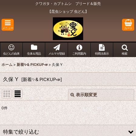
クワガタ・カブトムシ ブリード＆販売
【昆虫ショップ 虫どん】
メニュー
カート
虫どんの由来
生体＆用品
メルマガ登録
ご利用案内
特商法表示
検索
ホーム
>
新着✨& PICKUP📣
>
久保 Y
久保 Y
[
新着✨& PICKUP📣
]
表示順変更
閉じる
0
件
表示数
:
在庫あり
特集で絞り込む