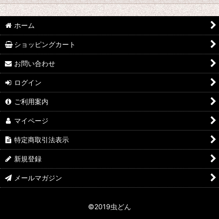
並び順
:
hy
ホーム
絞り込む
なみぞう
ショッピングカート
採集個体
お問い合わせ
ログイン
KBファーム
ご利用案内
フジコン
マイページ
植田 K
特定商取引法表示
FE
新規登録
田畑 Y
メールマガジン
中村 T
©2019虫どん
シーラーケース