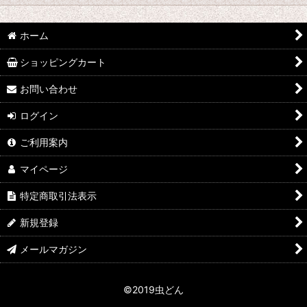
並び順
:
hy
ホーム
絞り込む
なみぞう
ショッピングカート
採集個体
お問い合わせ
ログイン
KBファーム
ご利用案内
フジコン
マイページ
植田 K
特定商取引法表示
FE
新規登録
田畑 Y
メールマガジン
中村 T
©2019虫どん
シーラーケース