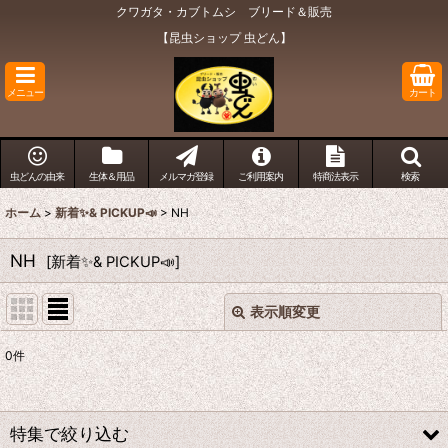
クワガタ・カブトムシ ブリード＆販売
【昆虫ショップ 虫どん】
メニュー
カート
虫どんの由来
生体＆用品
メルマガ登録
ご利用案内
特商法表示
検索
ホーム
>
新着✨& PICKUP📣
>
NH
NH
[
新着✨& PICKUP📣
]
表示順変更
閉じる
0
件
表示数
:
在庫あり
特集で絞り込む