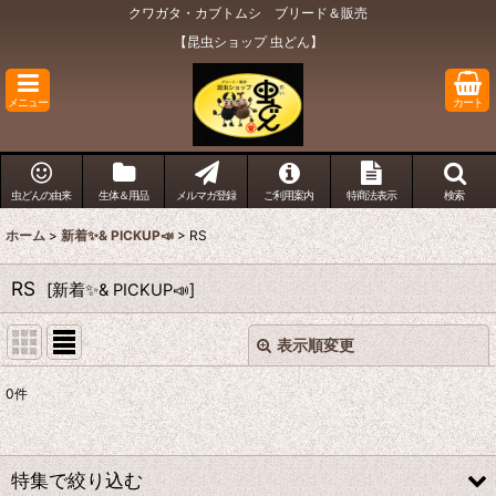
クワガタ・カブトムシ ブリード＆販売
【昆虫ショップ 虫どん】
メニュー
カート
虫どんの由来
生体＆用品
メルマガ登録
ご利用案内
特商法表示
検索
ホーム
>
新着✨& PICKUP📣
>
RS
RS
[
新着✨& PICKUP📣
]
表示順変更
閉じる
0
件
表示数
:
在庫あり
特集で絞り込む