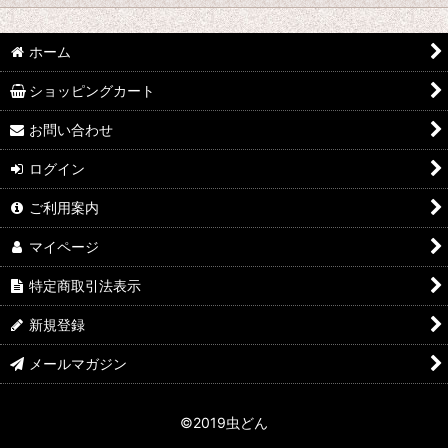
並び順
:
hy
ホーム
絞り込む
なみぞう
ショッピングカート
採集個体
お問い合わせ
ログイン
KBファーム
ご利用案内
フジコン
マイページ
植田 K
特定商取引法表示
FE
新規登録
田畑 Y
メールマガジン
中村 T
©2019虫どん
シーラーケース