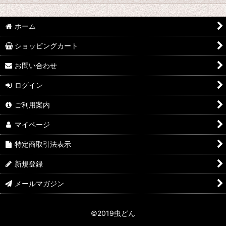
並び順
:
hy
ホーム
絞り込む
なみぞう
ショッピングカート
採集個体
お問い合わせ
ログイン
KBファーム
ご利用案内
フジコン
マイページ
植田 K
特定商取引法表示
FE
新規登録
田畑 Y
メールマガジン
中村 T
©2019虫どん
シーラーケース