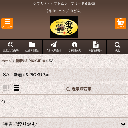
クワガタ・カブトムシ ブリード＆販売
【昆虫ショップ 虫どん】
メニュー
カート
虫どんの由来
生体＆用品
メルマガ登録
ご利用案内
特商法表示
検索
ホーム
>
新着✨& PICKUP📣
>
SA
SA
[
新着✨& PICKUP📣
]
表示順変更
閉じる
0
件
表示数
:
在庫あり
特集で絞り込む