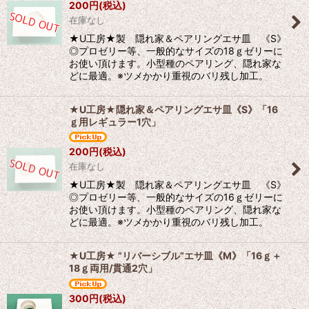
200
円
(税込)
並び順
:
在庫なし
★U工房★製 隠れ家＆ペアリングエサ皿 《S》
絞り込む
◎プロゼリー等、一般的なサイズの18ｇゼリーに
お使い頂けます。小型種のペアリング、隠れ家な
どに最適。※ツメかかり重視のバリ残し加工。
★U工房★隠れ家＆ペアリングエサ皿《S》「16
ｇ用レギュラー1穴」
200
円
(税込)
在庫なし
★U工房★製 隠れ家＆ペアリングエサ皿 《S》
◎プロゼリー等、一般的なサイズの16ｇゼリーに
お使い頂けます。小型種のペアリング、隠れ家な
どに最適。※ツメかかり重視のバリ残し加工。
★U工房★ ”リバーシブル”エサ皿《M》「16ｇ＋
18ｇ両用/貫通2穴」
300
円
(税込)