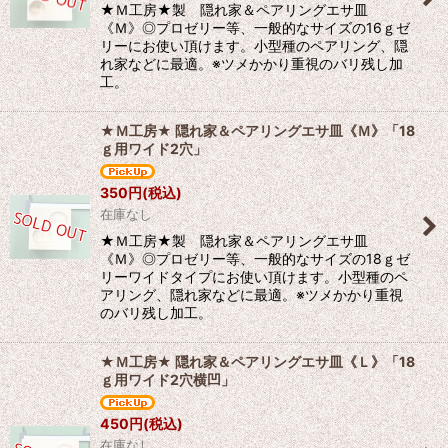
★Ｍ工房★製 隠れ家＆ペアリングエサ皿
《Ｍ》◎プロゼリー等、一般的なサイズの16ｇゼ
リーにお使い頂けます。小型種のペアリング、隠
れ家などに最適。※ツメかかり重視のバリ残し加
工。
★Ｍ工房★ 隠れ家＆ペアリングエサ皿《Ｍ》「18
ｇ用ワイド2穴」
350
円
(税込)
在庫なし
★Ｍ工房★製 隠れ家＆ペアリングエサ皿
《Ｍ》◎プロゼリー等、一般的なサイズの18ｇゼ
リーワイドタイプにお使い頂けます。小型種のペ
アリング、隠れ家などに最適。※ツメかかり重視
のバリ残し加工。
★Ｍ工房★ 隠れ家＆ペアリングエサ皿《Ｌ》「18
ｇ用ワイド2穴横凹」
450
円
(税込)
在庫なし