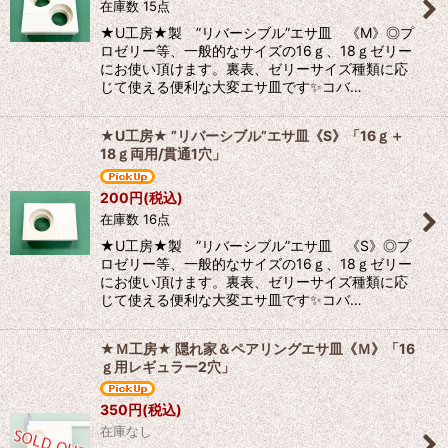
在庫数 15点
★U工房★製 ”リバーシブル”エサ皿 《M》◎プ
ロゼリー等、一般的なサイズの16ｇ、18ｇゼリー
にお使い頂けます。裏表、ゼリーサイズ種類に応
じて使える便利な大変エサ皿です✨コバ…
★U工房★ ”リバーシブル”エサ皿《S》「16ｇ＋
18ｇ両用/貫通1穴」
200
円
(税込)
在庫数 16点
★U工房★製 ”リバーシブル”エサ皿 《S》◎プ
ロゼリー等、一般的なサイズの16ｇ、18ｇゼリー
にお使い頂けます。裏表、ゼリーサイズ種類に応
じて使える便利な大変エサ皿です✨コバ…
★Ｍ工房★ 隠れ家＆ペアリングエサ皿《Ｍ》「16
ｇ用レギュラー2穴」
350
円
(税込)
在庫なし