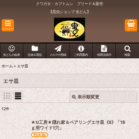
クワガタ・カブトムシ ブリード＆販売
【昆虫ショップ 虫どん】
メニュー
カート
虫どんの由来
生体＆用品
メルマガ登録
ご利用案内
特商法表示
検索
ホーム
>
エサ皿
エサ皿
表示順変更
閉じる
12
件
表示数
:
★U工房★隠れ家＆ペアリングエサ皿《S》「18
ｇ用ワイド1穴」
在庫あり