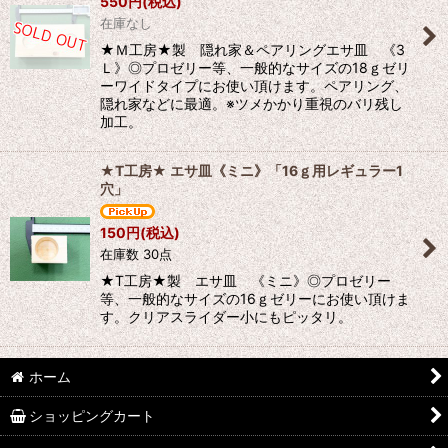
550
円
(税込)
在庫なし
★Ｍ工房★製 隠れ家＆ペアリングエサ皿 《3
Ｌ》◎プロゼリー等、一般的なサイズの18ｇゼリ
ーワイドタイプにお使い頂けます。ペアリング、
隠れ家などに最適。※ツメかかり重視のバリ残し
加工。
★T工房★ エサ皿《ミニ》「16ｇ用レギュラー1
穴」
150
円
(税込)
在庫数 30点
★T工房★製 エサ皿 《ミニ》◎プロゼリー
等、一般的なサイズの16ｇゼリーにお使い頂けま
す。クリアスライダー小にもピッタリ。
ホーム
ショッピングカート