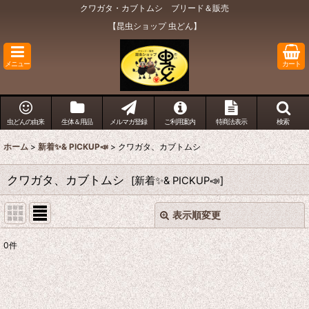
クワガタ・カブトムシ ブリード＆販売
【昆虫ショップ 虫どん】
メニュー
カート
虫どんの由来
生体＆用品
メルマガ登録
ご利用案内
特商法表示
検索
ホーム
>
新着✨& PICKUP📣
>
クワガタ、カブトムシ
クワガタ、カブトムシ
[
新着✨& PICKUP📣
]
表示順変更
閉じる
0
件
表示数
:
在庫あり