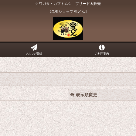
クワガタ・カブトムシ ブリード＆販売
【昆虫ショップ 虫どん】
メルマガ登録
ご利用案内
表示順変更