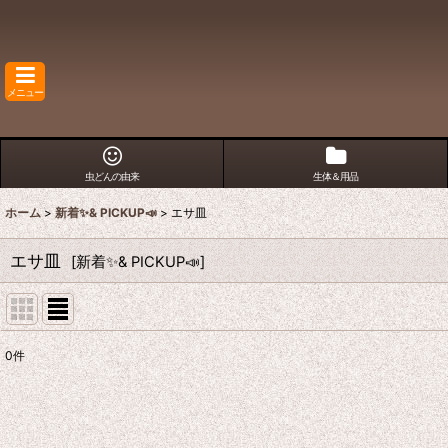
メニュー
虫どんの由来
生体＆用品
ホーム
>
新着✨& PICKUP📣
>
エサ皿
エサ皿
[
新着✨& PICKUP📣
]
0
件
表示数
:
在庫あり