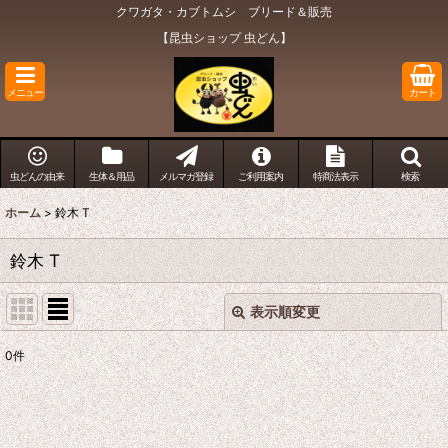
クワガタ・カブトムシ ブリード＆販売
【昆虫ショップ 虫どん】
メニュー
カート
虫どんの由来
生体＆用品
メルマガ登録
ご利用案内
特商法表示
検索
ホーム
>
鈴木 T
鈴木 T
表示順変更
閉じる
0
件
表示数
:
在庫あり