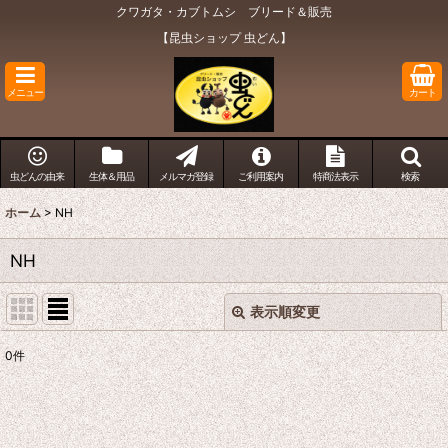
クワガタ・カブトムシ ブリード＆販売
【昆虫ショップ 虫どん】
メニュー
カート
虫どんの由来
生体＆用品
メルマガ登録
ご利用案内
特商法表示
検索
ホーム
>
NH
NH
表示順変更
閉じる
0
件
表示数
:
在庫あり