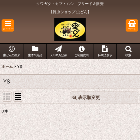
クワガタ・カブトムシ ブリード＆販売
【昆虫ショップ 虫どん】
メニュー
カート
虫どんの由来
生体＆用品
メルマガ登録
ご利用案内
特商法表示
検索
ホーム
>
YS
YS
表示順変更
閉じる
0
件
表示数
:
在庫あり