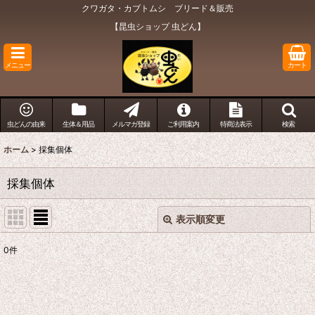
クワガタ・カブトムシ ブリード＆販売
【昆虫ショップ 虫どん】
メニュー
カート
虫どんの由来
生体＆用品
メルマガ登録
ご利用案内
特商法表示
検索
ホーム
>
採集個体
採集個体
表示順変更
閉じる
0
件
表示数
:
在庫あり