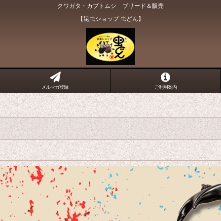
クワガタ・カブトムシ ブリード＆販売
【昆虫ショップ 虫どん】
メルマガ登録
ご利用案内