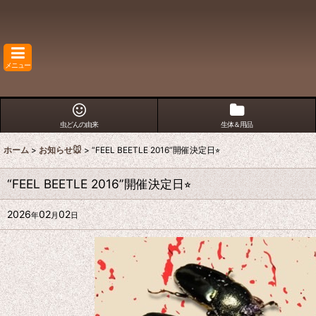
メニュー
虫どんの由来
生体＆用品
ホーム
>
お知らせ🐭
>
“FEEL BEETLE 2016”開催決定日⭐︎
“FEEL BEETLE 2016”開催決定日⭐︎
2026
02
02
年
月
日