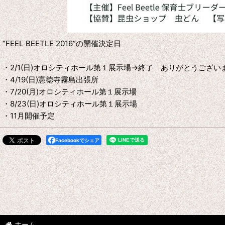
“FEEL BEETLE 2016”の開催決定日
・2/1(日)オロシティホール第１展示場→終了 ありがとうございま
・4/19(日)憲徳寺霧島出張所
・7/20(月)オロシティホール第１展示場
・8/23(日)オロシティホール第１展示場
・11月開催予定
Facebookでシェア
ホーム